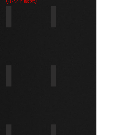
(ホット販売)
228000-9900/28100-28042
28100-37030/428000-4111
LEXUS
ト
RX300
ヨ
II
タ
3.0
オ
V6
ー
2003-
リ
ス
(Auris)
1.8L
2006-
28100-31050/428000-1250
28100-28062/428000-7483
12
ト
ト
ヨ
ヨ
タ
タ
ハ
ヴ
イ
ァ
ラ
ン
ッ
ガ
ク
ー
ス
ド
サ
2.4L
228000-3262/28100-66060
128000-8063/8943991593
ー
2007-