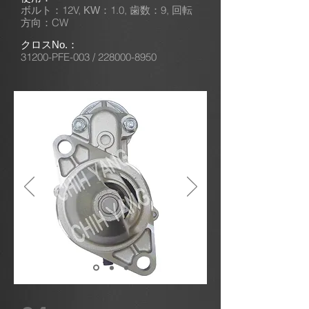
ボルト：12V,
1.0,
9,
KW：
歯数：
回転
CW
方向：
クロスNo.：
31200-PFE-003 /
228000-8950