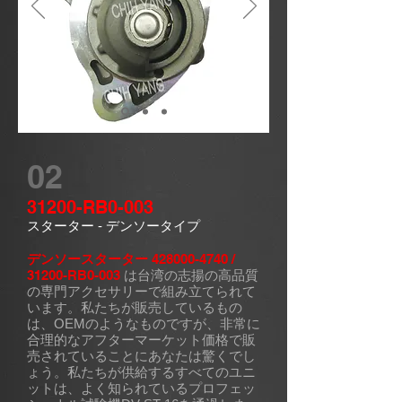
02
31200-RB0-003
スターター
- デンソータイプ
デンソースターター
428000-4740
/
31200-RB0-003
は台湾の志揚の高品質
の専門アクセサリーで組み立てられて
います。私たちが販売しているもの
は、OEMのようなものですが、非常に
合理的なアフターマーケット価格で販
売されていることにあなたは驚くでし
ょう。私たちが供給するすべてのユニ
ットは、よく知られているプロフェッ