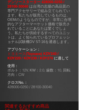
デンソースターター
428000-0250
/
28100-30040
は台湾の志揚の高品質の
専門アクセサリーで組み立てられてい
ます。私たちが販売しているものは、
OEMのようなものですが、非常に合理
的なアフターマーケット価格で販売さ
れていることにあなたは驚くでしょ
う。私たちが供給するすべてのユニッ
トは、よく知られているプロフェッシ
ョナル試験機DV ST-16を通過します。
アプリケーション：
トヨエース
(Toyoace) KDY240 /
KDY220 / KDY230 / KDY270
に適して
使用：
ボルト：12V,
2.0,
10
,
KW：
歯数：
回転
CW
方向：
クロスNo.：
428000-0250
/
28100-30040
関連するおすすめ商品