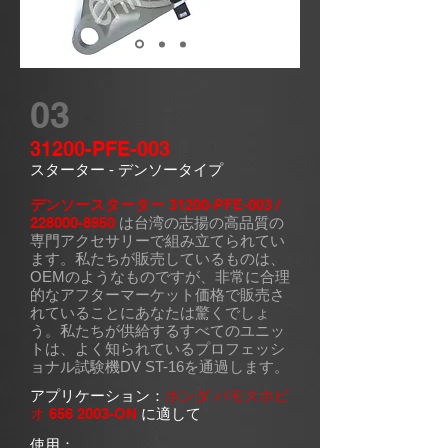
03
31200-PFE-003
スターター
- デンソータイプ
デンソースターター
31200-PFE-003 /
228000-8950
は台湾の志揚の高品質の
専門アクセサリーで組み立てられてい
ます。私たちが販売しているものは、
OEMのようなものですが、非常に合理
的なアフターマーケット価格で販売さ
れていることにあなたは驚くでしょ
う。私たちが供給するすべてのユニッ
トは、よく知られているプロフェッシ
ョナル試験機DV ST-16を通過します。
アプリケーション：
ホンダ バモスホビ
オ
656 2003
-ON
に適して
使用：