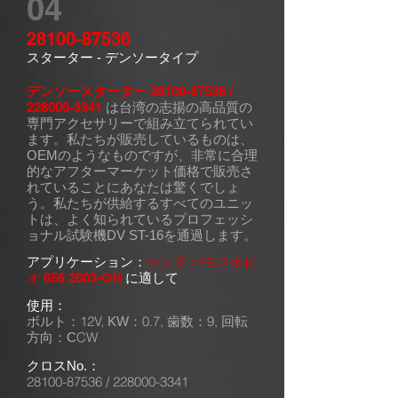
04
28100-87536
スターター
- デンソータイプ
デンソースターター
28100-87536
/
228000-3341
は台湾の志揚の高品質の
専門アクセサリーで組み立てられてい
ます。私たちが販売しているものは、
OEMのようなものですが、非常に合理
的なアフターマーケット価格で販売さ
れていることにあなたは驚くでしょ
う。私たちが供給するすべてのユニッ
トは、よく知られているプロフェッシ
ョナル試験機DV ST-16を通過します。
アプリケーション：
ホンダ バモスホビ
オ
656 2003
-ON
に適して
使用：
ボルト：12V,
0.7,
9,
KW：
歯数：
回転
CW
方向：C
クロスNo.：
28100-87536
/
228000-3341