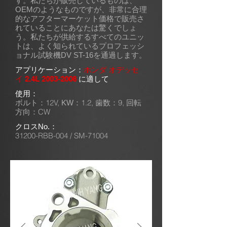
す。私たちが販売しているものは、
OEMのようなものですが、非常に合理
的なアフターマーケット価格で販売さ
れていることにあなたは驚くでしょ
う。私たちが供給するすべてのユニッ
トは、よく知られているプロフェッシ
ョナル試験機DV ST-16を通過します。
アプリケーション：
ホンダ オデッセ
イ
2.4L
2003-2008
に適して
使用：
ボルト：12V,
1.2,
9,
KW：
歯数：
回転
CW
方向：
クロスNo.：
31200-RBB-004 / SM-71004