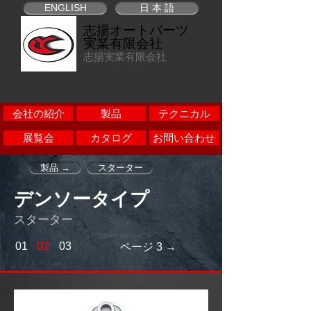
ENGLISH
日 本 語
志揚オートパーツ
実業有限会社
志揚実業有限会社
会社の紹介
製品
テクニカル
展覧会
カタログ
お問い合わせ
製品 →
スターター
デンソータイプ
スターター
01
02
03
ページ 3 →