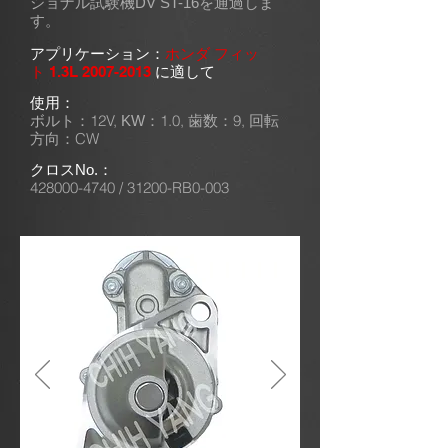
ショナル試験機DV ST-16を通過しま
す。
アプリケーション：
ホンダ フィッ
ト
1.3L
2007-2013
に適して
使用：
ボルト：12V,
1.0
,
9
,
KW：
歯数：
回転
CW
方向：
クロスNo.：
428000-4740
/ 31200-RB0-003